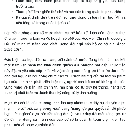
Lãnh đạo, điều hành phát triển cấp xã đáp ứng yêu cầu tăng
trưởng cao.
Tháo gỡ điểm nghẽn thể chế và rào cản trong quản trị phát triển.
Ra quyết định dựa trên dữ liệu, ứng dụng trí tuệ nhân tạo (AI) và
nền tảng số trong quản trị cấp xã.
Lớp bồi dưỡng được tổ chức nhằm cụ thể hóa kết luận của Tổng Bí thư,
Chủ tịch nước Tô Lâm và Kế hoạch số 559 của Học viện Chính trị quốc gia
Hồ Chí Minh về nâng cao chất lượng đội ngũ cán bộ cơ sở giai đoạn
2026-2031.
Đặc biệt, lớp học diễn ra trong bối cảnh cả nước đang tiến hành sơ kết
một năm vận hành mô hình chính quyền địa phương hai cấp. Thực tiễn
này đặt ra yêu cầu cấp thiết về việc nâng cao năng lực tổ chức thực tiễn
cho đội ngũ cán bộ, công chức cấp xã. Trước những vấn đề mới và phức
tạp của tình hình phát triển hiện nay, người cán bộ cơ sở không chỉ cần
vững vàng về bản lĩnh chính trị, mà phải có tư duy hệ thống, năng lực
quản trị phát triển và thành thạo kỹ năng xử lý tình huống.
Mục tiêu cốt lõi của chương trình lần này nhằm thúc đẩy sự chuyển dịch
mạnh mẽ từ “biết xử lý công việc” sang “năng lực giải quyết vấn đề phức
hợp, liên ngành” dựa trên nền tảng dữ liệu và tư duy đổi mới sáng tạo; từ
đó định vị đúng sứ mệnh của cấp cơ sở là quản trị toàn diện, kiến tạo
phát triển và phục vụ Nhân dân.