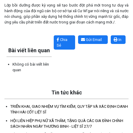
Lớp bồi dưỡng được kỳ vọng sẽ tạo bước đột phá mới trong tư duy và
hành động của đội ngũ cán bộ cơ sở tại xã Cư M’gar nói riêng và cả nước
nói chung, góp phần xây dựng hệ thống chính trị vững mạnh từ gốc, đáp
ứng yêu cầu phát triển đất nước trong giai đoạn cách mạng mới./.
Lấy link copy
Chia
Gửi Email
In
Sẻ
Bài viết liên quan
Không có bài viết liên
quan
Tin tức khác
TRIỂN KHAI, GIAO NHIỆM VỤ TÌM KIẾM, QUY TẬP VÀ XÁC ĐỊNH DANH
TÍNH HÀI CỐT LIỆT SĨ
HỘI LIÊN HIỆP PHỤ NỮ XÃ THĂM, TẶNG QUÀ CÁC GIA ĐÌNH CHÍNH
SÁCH NHÂN NGÀY THƯƠNG BINH - LIỆT SĨ 27/7
TRIỂN KHAI, GIAO NHIỆM VỤ TÌM KIẾM, QUY TẬP VÀ XÁC ĐỊNH