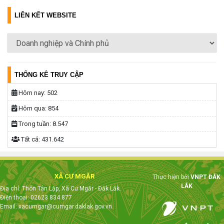
LIÊN KẾT WEBSITE
THỐNG KÊ TRUY CẬP
Hôm nay:
502
Hôm qua:
854
Trong tuần:
8.547
Tất cả:
431.642
XÃ CƯ MGĂR
Thực hiện bởi
VNPT ĐẮK
LẮK
Địa chỉ: Thôn Tân Lập, Xã Cư Mgăr - Đắk Lắk.
Điện thoại: 02623 834 877
Email: xacumgar@cumgar.daklak.gov.vn