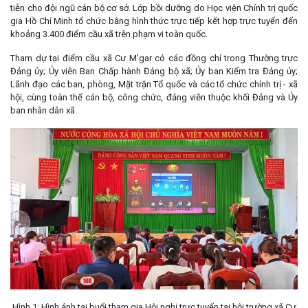
tiễn cho đội ngũ cán bộ cơ sở. Lớp bồi dưỡng do Học viện Chính trị quốc
gia Hồ Chí Minh tổ chức bằng hình thức trực tiếp kết hợp trực tuyến đến
khoảng 3.400 điểm cầu xã trên phạm vi toàn quốc.
Tham dự tại điểm cầu xã Cư M’gar có các đồng chí trong Thường trực
Đảng ủy; Ủy viên Ban Chấp hành Đảng bộ xã; Ủy ban Kiểm tra Đảng ủy;
Lãnh đạo các ban, phòng, Mặt trận Tổ quốc và các tổ chức chính trị - xã
hội, cùng toàn thể cán bộ, công chức, đảng viên thuộc khối Đảng và Ủy
ban nhân dân xã.
Hình 1: Hình ảnh tại buổi tham gia Hội nghị trực tuyến tại hội trường xã Cư