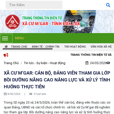
Tiếng Việt
Tiếng Anh
MENU
TRANG CHỦ
KINH TẾ - CHÍNH TRỊ
TIN HOẠT ĐỘNG
VĂN HÓA XÃ HỘI
TRANG THÔNG TIN ĐIỆN TỬ XÃ CƯM'GAR, TỈNH ĐẮK 
Trang Chủ
Tin tức - Sự kiện - Hoạt động
24/05/2026
XÃ CƯ M’GAR: CÁN BỘ, ĐẢNG VIÊN THAM GIA LỚP
BỒI DƯỠNG NÂNG CAO NĂNG LỰC VÀ XỬ LÝ TÌNH
HUỐNG THỰC TIỄN
24/05/2026
|
0 lượt xem
Trong 02 ngày 23 và 24/5/2026, toàn thể cán bộ, đảng viên thuộc các cơ
quan Đảng, UBND và các tổ chức chính trị - xã hội xã Cư M’gar đã nghiêm
túc tham gia lớp Bồi dưỡng nâng cao năng lực và xử lý tình huống thực