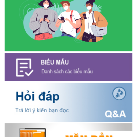
(27/07/2026)
Phát biểu bế mạc Hội nghị Trung ương 3, khóa XIV của Tổng Bí
thư, Chủ tịch nước Tô Lâm
(26/07/2026)
NGÂN HÀNG CHÍNH SÁCH XÃ HỘI CƯ M’GAR: TỔ CHỨC CHO
VAY KÝ QUỸ ĐỐI VỚI NGƯỜI LAO ĐỘNG ĐI LÀM VIỆC TẠI HÀN
QUỐC
(24/07/2026)
HỘI NÔNG DÂN XÃ CƯ M’GAR ĐẠI DIỆN TỈNH ĐẮK LẮK QUẢNG
BÁ SẢN PHẨM OCOP TẠI TUẦN LỄ NÔNG SẢN VÀ SẢN PHẨM
OCOP TỈNH KHÁNH HÒA NĂM 2026
(18/07/2026)
Đoàn viên thanh niên và các tầng lớp Nhân dân xã Cư M'gar tích
cực tham gia hưởng ngày hội hiến máu tình nguyện đợt II năm
2026.
(17/07/2026)