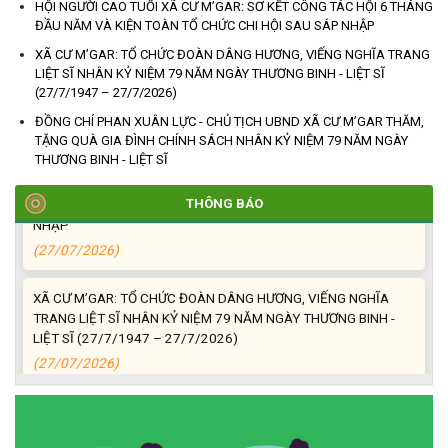
DANH TÍNH HÀI CỐT LIỆT SĨ
HỘI NGƯỜI CAO TUỔI XÃ CƯ M’GAR: SƠ KẾT CÔNG TÁC HỘI 6 THÁNG
ĐẦU NĂM VÀ KIỆN TOÀN TỔ CHỨC CHI HỘI SAU SÁP NHẬP
(27/07/2026)
XÃ CƯ M’GAR: TỔ CHỨC ĐOÀN DÂNG HƯƠNG, VIẾNG NGHĨA TRANG
LIỆT SĨ NHÂN KỶ NIỆM 79 NĂM NGÀY THƯƠNG BINH - LIỆT SĨ
HỘI LIÊN HIỆP PHỤ NỮ XÃ THĂM, TẶNG QUÀ CÁC GIA ĐÌNH
(27/7/1947 – 27/7/2026)
CHÍNH SÁCH NHÂN NGÀY THƯƠNG BINH - LIỆT SĨ 27/7
ĐỒNG CHÍ PHAN XUÂN LỰC - CHỦ TỊCH UBND XÃ CƯ M’GAR THĂM,
(27/07/2026)
TẶNG QUÀ GIA ĐÌNH CHÍNH SÁCH NHÂN KỶ NIỆM 79 NĂM NGÀY
THƯƠNG BINH - LIỆT SĨ
HỘI NGƯỜI CAO TUỔI XÃ CƯ M’GAR: SƠ KẾT CÔNG TÁC HỘI 6
THÁNG ĐẦU NĂM VÀ KIỆN TOÀN TỔ CHỨC CHI HỘI SAU SÁP
THÔNG BÁO
NHẬP
(27/07/2026)
XÃ CƯ M’GAR: TỔ CHỨC ĐOÀN DÂNG HƯƠNG, VIẾNG NGHĨA
TRANG LIỆT SĨ NHÂN KỶ NIỆM 79 NĂM NGÀY THƯƠNG BINH -
LIỆT SĨ (27/7/1947 – 27/7/2026)
(27/07/2026)
ĐỒNG CHÍ PHAN XUÂN LỰC - CHỦ TỊCH UBND XÃ CƯ M’GAR
THĂM, TẶNG QUÀ GIA ĐÌNH CHÍNH SÁCH NHÂN KỶ NIỆM 79
NĂM NGÀY THƯƠNG BINH - LIỆT SĨ