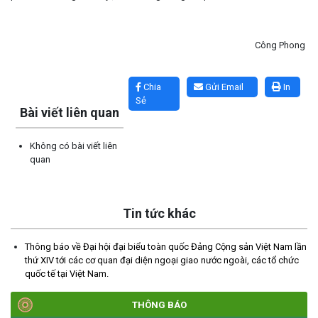
Công Phong
Lấy link copy
Chia
Gửi Email
In
Sẻ
Bài viết liên quan
TRIỂN KHAI, GIAO NHIỆM VỤ TÌM KIẾM, QUY TẬP VÀ XÁC ĐỊNH
DANH TÍNH HÀI CỐT LIỆT SĨ
Không có bài viết liên
quan
(27/07/2026)
HỘI LIÊN HIỆP PHỤ NỮ XÃ THĂM, TẶNG QUÀ CÁC GIA ĐÌNH
CHÍNH SÁCH NHÂN NGÀY THƯƠNG BINH - LIỆT SĨ 27/7
Tin tức khác
(27/07/2026)
Thông báo về Đại hội đại biểu toàn quốc Đảng Cộng sản Việt Nam lần
thứ XIV tới các cơ quan đại diện ngoại giao nước ngoài, các tổ chức
HỘI NGƯỜI CAO TUỔI XÃ CƯ M’GAR: SƠ KẾT CÔNG TÁC HỘI 6
quốc tế tại Việt Nam.
THÁNG ĐẦU NĂM VÀ KIỆN TOÀN TỔ CHỨC CHI HỘI SAU SÁP
NHẬP
THÔNG BÁO
(27/07/2026)