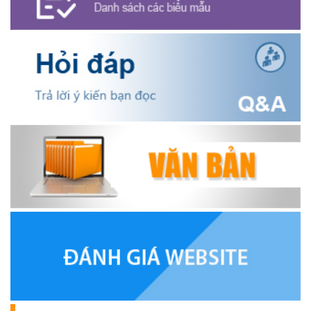
HỘI NÔNG DÂN XÃ CƯ M’GAR ĐẠI DIỆN TỈNH ĐẮK LẮK QUẢNG
BÁ SẢN PHẨM OCOP TẠI TUẦN LỄ NÔNG SẢN VÀ SẢN PHẨM
OCOP TỈNH KHÁNH HÒA NĂM 2026
(18/07/2026)
Đoàn viên thanh niên và các tầng lớp Nhân dân xã Cư M'gar tích
cực tham gia hưởng ngày hội hiến máu tình nguyện đợt II năm
2026.
(17/07/2026)
HƯỞNG ỨNG CUỘC THI TRỰC TUYẾN CỦA HỘI NÔNG DÂN XÃ
CƯ M’GAR – LAN TỎA TRI THỨC, VỮNG BƯỚC CÙNG NÔNG
DÂN VIỆT NAM!
(17/07/2026)
TRIỂN KHAI, GIAO NHIỆM VỤ TÌM KIẾM, QUY TẬP VÀ XÁC ĐỊNH
DANH TÍNH HÀI CỐT LIỆT SĨ
(27/07/2026)