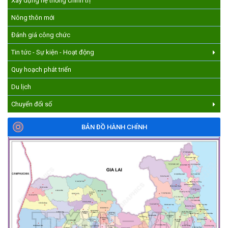
Xây dựng hệ thống chính trị
DÂN VIỆT NAM!
Nông thôn mới
(17/07/2026)
Đánh giá công chức
Tin tức - Sự kiện - Hoạt động
Quy hoạch phát triển
Du lịch
Chuyển đổi số
BẢN ĐỒ HÀNH CHÍNH