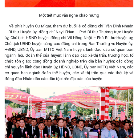
Một tiết mục văn nghẹ chào mừng
Về phía huyện Čư M'gar, tham dự buổi lễ có đồng chí Trần Đình Nhuận
– Bí thư Huyện ủy; đồng chí Nay H'Nan – Phó Bí thư Thường trực Huyện
ủy, Chủ tịch HĐND huyện; đồng chí Vũ Hồng Nhật – Phó Bí thư Huyện ủy,
Chủ tịch UBND huyện cùng các đồng chí trong Ban Thường vụ Huyện ủy;
HĐND, UBND, Ủy ban MTTQ Việt Nam huyện; lãnh đạo các cơ quan ban
ngành, hội, đoàn thể của huyện; lãnh đạo các xã-thị trấn, trường học, tổ
chức tôn giáo; cộng đồng doanh nghiệp trên địa bàn huyện; các đồng
chí nguyên lãnh đạo Huyện ủy, HĐND, UBND, Ủy ban MTTQ Việt Nam, các
cơ quan ban ngành đoàn thể huyện, các xã-thị trấn qua các thời kỳ và
đông đảo Nhân dân các dân tộc trên địa bàn của huyện….