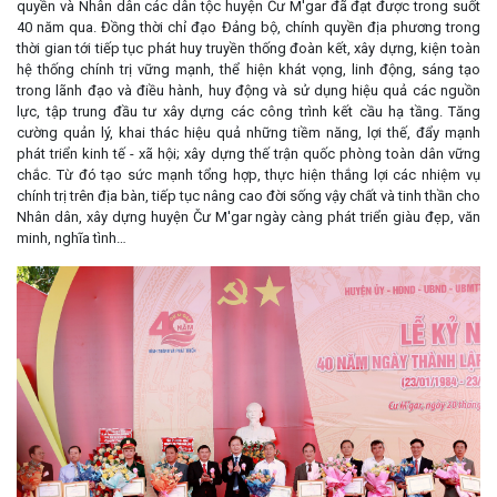
quyền và Nhân dân các dân tộc huyện Čư M'gar đã đạt được trong suốt
40 năm qua. Đồng thời chỉ đạo Đảng bộ, chính quyền địa phương trong
thời gian tới tiếp tục phát huy truyền thống đoàn kết, xây dựng, kiện toàn
hệ thống chính trị vững mạnh, thể hiện khát vọng, linh động, sáng tạo
trong lãnh đạo và điều hành, huy động và sử dụng hiệu quả các nguồn
lực, tập trung đầu tư xây dựng các công trình kết cầu hạ tầng. Tăng
cường quản lý, khai thác hiệu quả những tiềm năng, lợi thế, đẩy mạnh
phát triển kinh tế - xã hội; xây dựng thế trận quốc phòng toàn dân vững
chắc. Từ đó tạo sức mạnh tổng hợp, thực hiện thắng lợi các nhiệm vụ
chính trị trên địa bàn, tiếp tục nâng cao đời sống vậy chất và tinh thần cho
Nhân dân, xây dựng huyện Čư M'gar ngày càng phát triển giàu đẹp, văn
minh, nghĩa tình…