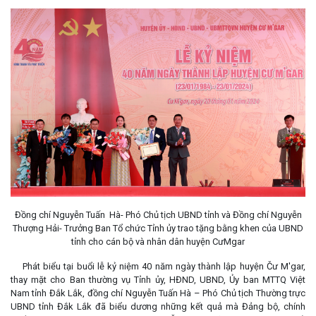
Đồng chí Nguyễn Tuấn Hà- Phó Chủ tịch UBND tỉnh và Đồng chí Nguyễn
Thượng Hải- Trưởng Ban Tổ chức Tỉnh ủy trao tặng bằng khen của UBND
tỉnh cho cán bộ và nhân dân huyện CưMgar
Phát biểu tại buổi lễ kỷ niệm 40 năm ngày thành lập huyện Čư M'gar,
thay mặt cho Ban thường vụ Tỉnh ủy, HĐND, UBND, Ủy ban MTTQ Việt
Nam tỉnh Đắk Lắk, đồng chí Nguyễn Tuấn Hà – Phó Chủ tịch Thường trực
UBND tỉnh Đắk Lắk đã biểu dương những kết quả mà Đảng bộ, chính