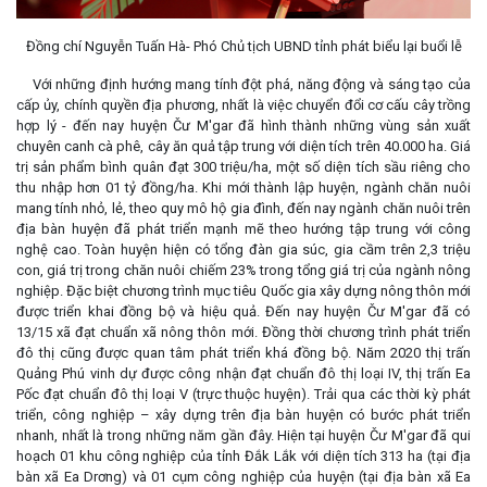
Đồng chí Nguyễn Tuấn Hà- Phó Chủ tịch UBND tỉnh phát biểu lại buổi lễ
Với những định hướng mang tính đột phá, năng động và sáng tạo của
cấp ủy, chính quyền địa phương, nhất là việc chuyển đổi cơ cấu cây trồng
hợp lý - đến nay huyện Čư M'gar đã hình thành những vùng sản xuất
chuyên canh cà phê, cây ăn quả tập trung với diện tích trên 40.000 ha. Giá
trị sản phẩm bình quân đạt 300 triệu/ha, một số diện tích sầu riêng cho
thu nhập hơn 01 tỷ đồng/ha. Khi mới thành lập huyện, ngành chăn nuôi
mang tính nhỏ, lẻ, theo quy mô hộ gia đình, đến nay ngành chăn nuôi trên
địa bàn huyện đã phát triển mạnh mẽ theo hướng tập trung với công
nghệ cao. Toàn huyện hiện có tổng đàn gia súc, gia cầm trên 2,3 triệu
con, giá trị trong chăn nuôi chiếm 23% trong tổng giá trị của ngành nông
nghiệp. Đặc biệt chương trình mục tiêu Quốc gia xây dựng nông thôn mới
được triển khai đồng bộ và hiệu quả. Đến nay huyện Čư M'gar đã có
13/15 xã đạt chuẩn xã nông thôn mới. Đồng thời chương trình phát triển
đô thị cũng được quan tâm phát triển khá đồng bộ. Năm 2020 thị trấn
Quảng Phú vinh dự được công nhận đạt chuẩn đô thị loại IV, thị trấn Ea
Pốc đạt chuẩn đô thị loại V (trực thuộc huyện). Trải qua các thời kỳ phát
triển, công nghiệp – xây dựng trên địa bàn huyện có bước phát triển
nhanh, nhất là trong những năm gần đây. Hiện tại huyện Čư M'gar đã qui
hoạch 01 khu công nghiệp của tỉnh Đắk Lắk với diện tích 313 ha (tại địa
bàn xã Ea Drơng) và 01 cụm công nghiệp của huyện (tại địa bàn xã Ea