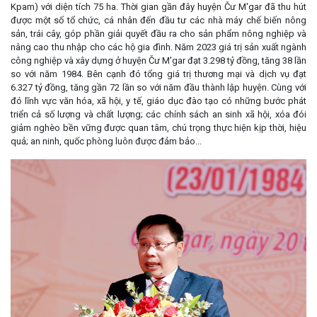
Kpam) với diện tích 75 ha. Thời gian gần đây huyện Čư M'gar đã thu hút
được một số tổ chức, cá nhân đến đầu tư các nhà máy chế biến nông
sản, trái cây, góp phần giải quyết đầu ra cho sản phẩm nông nghiệp và
nâng cao thu nhập cho các hộ gia đình. Năm 2023 giá trị sản xuất ngành
công nghiệp và xây dựng ở huyện Čư M'gar đạt 3.298 tỷ đồng, tăng 38 lần
so với năm 1984. Bên cạnh đó tổng giá trị thương mại và dịch vụ đạt
6.327 tỷ đồng, tăng gần 72 lần so với năm đầu thành lập huyện. Cùng với
đó lĩnh vực văn hóa, xã hội, y tế, giáo dục đào tạo có những bước phát
triển cả số lượng và chất lượng; các chính sách an sinh xã hội, xóa đói
giảm nghèo bền vững được quan tâm, chú trọng thực hiện kịp thời, hiệu
quả; an ninh, quốc phòng luôn được đảm bảo...