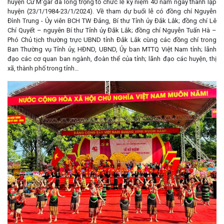
huyện Čư M'gar đã long trọng tổ chức lễ kỷ niệm 40 năm ngày thành lập
huyện (23/1/1984-23/1/2024). Về tham dự buổi lễ có đồng chí Nguyễn
Đình Trung - Ủy viên BCH TW Đảng, Bí thư Tỉnh ủy Đắk Lắk; đồng chí Lê
Chí Quyết – nguyên Bí thư Tỉnh ủy Đắk Lắk; đồng chí Nguyễn Tuấn Hà –
Phó Chủ tịch thường trực UBND tỉnh Đắk Lắk cùng các đồng chí trong
Ban Thường vụ Tỉnh ủy, HĐND, UBND, Ủy ban MTTQ Việt Nam tỉnh; lãnh
đạo các cơ quan ban ngành, đoàn thể của tỉnh; lãnh đạo các huyện, thị
xã, thành phố trong tỉnh…