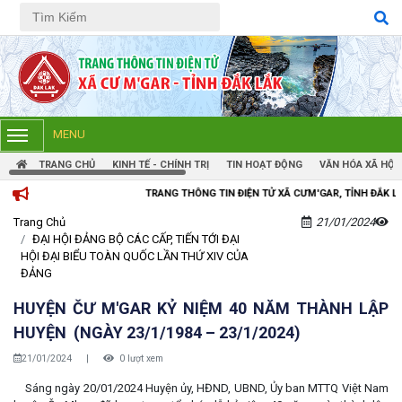
Tiếng Việt
Tiếng Anh
MENU
TRANG CHỦ
KINH TẾ - CHÍNH TRỊ
TIN HOẠT ĐỘNG
VĂN HÓA XÃ HỘI
 THÔNG TIN ĐIỆN TỬ XÃ CƯM'GAR, TỈNH ĐẮK LẮK
Trang Chủ
21/01/2024
ĐẠI HỘI ĐẢNG BỘ CÁC CẤP, TIẾN TỚI ĐẠI
HỘI ĐẠI BIỂU TOÀN QUỐC LẦN THỨ XIV CỦA
ĐẢNG
HUYỆN ČƯ M'GAR KỶ NIỆM 40 NĂM THÀNH LẬP
HUYỆN (NGÀY 23/1/1984 – 23/1/2024)
21/01/2024
|
0 lượt xem
Sáng ngày 20/01/2024 Huyện ủy, HĐND, UBND, Ủy ban MTTQ Việt Nam