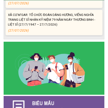
XÃ CƯ M’GAR: TỔ CHỨC ĐOÀN DÂNG HƯƠNG, VIẾNG NGHĨA
TRANG LIỆT SĨ NHÂN KỶ NIỆM 79 NĂM NGÀY THƯƠNG BINH -
LIỆT SĨ (27/7/1947 – 27/7/2026)
(27/07/2026)
ĐỒNG CHÍ PHAN XUÂN LỰC - CHỦ TỊCH UBND XÃ CƯ M’GAR
THĂM, TẶNG QUÀ GIA ĐÌNH CHÍNH SÁCH NHÂN KỶ NIỆM 79
NĂM NGÀY THƯƠNG BINH - LIỆT SĨ
(27/07/2026)
Phát biểu bế mạc Hội nghị Trung ương 3, khóa XIV của Tổng Bí
thư, Chủ tịch nước Tô Lâm
(26/07/2026)
NGÂN HÀNG CHÍNH SÁCH XÃ HỘI CƯ M’GAR: TỔ CHỨC CHO
VAY KÝ QUỸ ĐỐI VỚI NGƯỜI LAO ĐỘNG ĐI LÀM VIỆC TẠI HÀN
QUỐC
(24/07/2026)