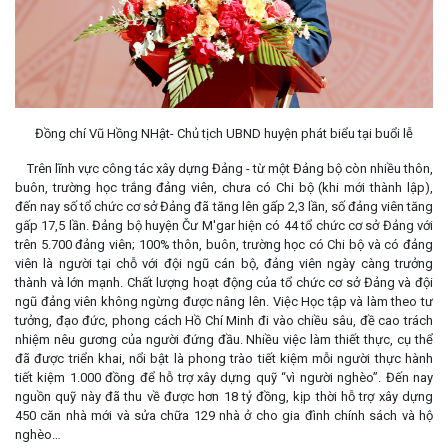
Đồng chí Vũ Hồng NHật- Chủ tịch UBND huyện phát biểu tại buổi lễ
Trên lĩnh vực công tác xây dựng Đảng - từ một Đảng bộ còn nhiều thôn,
buôn, trường học trắng đảng viên, chưa có Chi bộ (khi mới thành lập),
đến nay số tổ chức cơ sở Đảng đã tăng lên gấp 2,3 lần, số đảng viên tăng
gấp 17,5 lần. Đảng bộ huyện Čư M'gar hiện có 44 tổ chức cơ sở Đảng với
trên 5.700 đảng viên; 100% thôn, buôn, trường học có Chi bộ và có đảng
viên là người tại chỗ với đội ngũ cán bộ, đảng viên ngày càng trưởng
thành và lớn mạnh. Chất lượng hoạt động của tổ chức cơ sở Đảng và đội
ngũ đảng viên không ngừng được nâng lên. Việc Học tập và làm theo tư
tưởng, đạo đức, phong cách Hồ Chí Minh đi vào chiều sâu, đề cao trách
nhiệm nêu gương của người đứng đầu. Nhiều việc làm thiết thực, cụ thể
đã được triển khai, nổi bật là phong trào tiết kiệm mỗi người thực hành
tiết kiệm 1.000 đồng để hỗ trợ xây dựng quỹ “vì người nghèo”. Đến nay
nguồn quỹ này đã thu về được hơn 18 tỷ đồng, kịp thời hỗ trợ xây dựng
450 căn nhà mới và sửa chữa 129 nhà ở cho gia đình chính sách và hộ
nghèo…