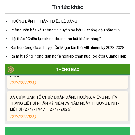
TRIỂN KHAI, GIAO NHIỆM VỤ TÌM KIẾM, QUY TẬP VÀ XÁC ĐỊNH
Tin tức khác
DANH TÍNH HÀI CỐT LIỆT SĨ
(27/07/2026)
HƯỚNG DẪN THI HÀNH ĐIỀU LỆ ĐẢNG
Phòng Văn hóa và Thông tin huyện sơ kết 06 tháng đầu năm 2023
HỘI LIÊN HIỆP PHỤ NỮ XÃ THĂM, TẶNG QUÀ CÁC GIA ĐÌNH
CHÍNH SÁCH NHÂN NGÀY THƯƠNG BINH - LIỆT SĨ 27/7
Hội thảo “Chiến lựơc kinh doanh thu hút khách hàng”
(27/07/2026)
Đại hội Công đoàn huyện Čư M'gar lần thứ VIII nhiệm kỳ 2023-2028
Ra mắt Tổ hội nông dân nghề nghiệp chăn nuôi bò ở xã Quảng Hiệp
HỘI NGƯỜI CAO TUỔI XÃ CƯ M’GAR: SƠ KẾT CÔNG TÁC HỘI 6
THÁNG ĐẦU NĂM VÀ KIỆN TOÀN TỔ CHỨC CHI HỘI SAU SÁP
THÔNG BÁO
NHẬP
(27/07/2026)
XÃ CƯ M’GAR: TỔ CHỨC ĐOÀN DÂNG HƯƠNG, VIẾNG NGHĨA
TRANG LIỆT SĨ NHÂN KỶ NIỆM 79 NĂM NGÀY THƯƠNG BINH -
LIỆT SĨ (27/7/1947 – 27/7/2026)
(27/07/2026)
ĐỒNG CHÍ PHAN XUÂN LỰC - CHỦ TỊCH UBND XÃ CƯ M’GAR
THĂM, TẶNG QUÀ GIA ĐÌNH CHÍNH SÁCH NHÂN KỶ NIỆM 79