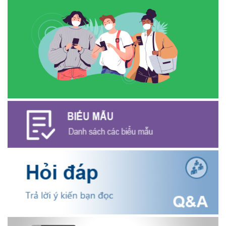
NĂM NGÀY THƯƠNG BINH - LIỆT SĨ
(27/07/2026)
Phát biểu bế mạc Hội nghị Trung ương 3, khóa XIV của Tổng Bí
thư, Chủ tịch nước Tô Lâm
(26/07/2026)
NGÂN HÀNG CHÍNH SÁCH XÃ HỘI CƯ M’GAR: TỔ CHỨC CHO
VAY KÝ QUỸ ĐỐI VỚI NGƯỜI LAO ĐỘNG ĐI LÀM VIỆC TẠI HÀN
QUỐC
(24/07/2026)
HỘI NÔNG DÂN XÃ CƯ M’GAR ĐẠI DIỆN TỈNH ĐẮK LẮK QUẢNG
BÁ SẢN PHẨM OCOP TẠI TUẦN LỄ NÔNG SẢN VÀ SẢN PHẨM
OCOP TỈNH KHÁNH HÒA NĂM 2026
(18/07/2026)
Đoàn viên thanh niên và các tầng lớp Nhân dân xã Cư M'gar tích
cực tham gia hưởng ngày hội hiến máu tình nguyện đợt II năm
2026.