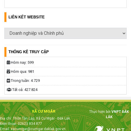
LIÊN KẾT WEBSITE
THỐNG KÊ TRUY CẬP
Hôm nay:
599
Hôm qua:
981
Trong tuần:
4.729
Tất cả:
427.824
XÃ CƯ MGĂR
Thực hiện bởi
VNPT ĐẮK
LẮK
Địa chỉ: Thôn Tân Lập, Xã Cư Mgăr - Đắk Lắk.
Điện thoại: 02623 834 877
Email: xacumgar@cumgar.daklak.gov.vn