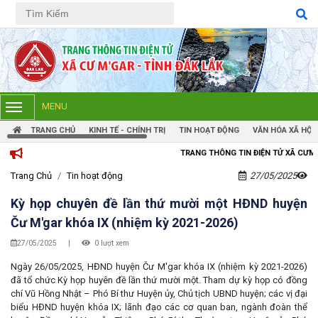
Tiếng Việt
Tiếng Anh
MENU
TRANG CHỦ
KINH TẾ - CHÍNH TRỊ
TIN HOẠT ĐỘNG
VĂN HÓA XÃ HỘI
TRANG THÔNG TIN ĐIỆN TỬ XÃ CƯM'GAR, TỈNH ĐẮK L
Trang Chủ
Tin hoạt động
27/05/2025
Kỳ họp chuyên đề lần thứ mười một HĐND huyện
Čư M'gar khóa IX (nhiệm kỳ 2021-2026)
27/05/2025
|
0 lượt xem
Ngày 26/05/2025, HĐND huyện Čư M'gar khóa IX (nhiệm kỳ 2021-2026)
đã tổ chức Kỳ họp huyên đề lần thứ mười một. Tham dự kỳ họp có đồng
chí Vũ Hồng Nhật – Phó Bí thư Huyện ủy, Chủ tịch UBND huyện; các vị đại
biểu HĐND huyện khóa IX; lãnh đạo các cơ quan ban, ngành đoàn thể