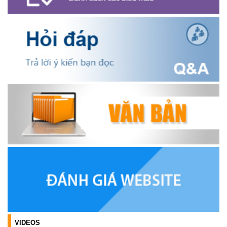
HỘI NÔNG DÂN XÃ CƯ M’GAR ĐẠI DIỆN TỈNH ĐẮK LẮK QUẢNG
BÁ SẢN PHẨM OCOP TẠI TUẦN LỄ NÔNG SẢN VÀ SẢN PHẨM
OCOP TỈNH KHÁNH HÒA NĂM 2026
(18/07/2026)
Đoàn viên thanh niên và các tầng lớp Nhân dân xã Cư M'gar tích
cực tham gia hưởng ngày hội hiến máu tình nguyện đợt II năm
2026.
(17/07/2026)
HƯỞNG ỨNG CUỘC THI TRỰC TUYẾN CỦA HỘI NÔNG DÂN XÃ
CƯ M’GAR – LAN TỎA TRI THỨC, VỮNG BƯỚC CÙNG NÔNG
DÂN VIỆT NAM!
(17/07/2026)
TRIỂN KHAI, GIAO NHIỆM VỤ TÌM KIẾM, QUY TẬP VÀ XÁC ĐỊNH
DANH TÍNH HÀI CỐT LIỆT SĨ
(27/07/2026)
VIDEOS