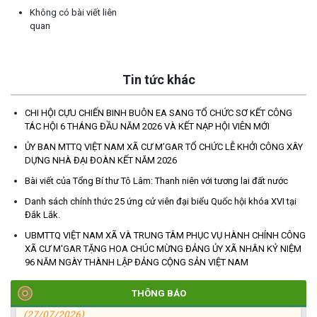
Không có bài viết liên
quan
Tin tức khác
CHI HỘI CỰU CHIẾN BINH BUÔN EA SANG TỔ CHỨC SƠ KẾT CÔNG
TÁC HỘI 6 THÁNG ĐẦU NĂM 2026 VÀ KẾT NẠP HỘI VIÊN MỚI
TRIỂN KHAI, GIAO NHIỆM VỤ TÌM KIẾM, QUY TẬP VÀ XÁC ĐỊNH
DANH TÍNH HÀI CỐT LIỆT SĨ
ỦY BAN MTTQ VIỆT NAM XÃ CƯ M’GAR TỔ CHỨC LỄ KHỞI CÔNG XÂY
DỰNG NHÀ ĐẠI ĐOÀN KẾT NĂM 2026
(27/07/2026)
Bài viết của Tổng Bí thư Tô Lâm: Thanh niên với tương lai đất nước
HỘI LIÊN HIỆP PHỤ NỮ XÃ THĂM, TẶNG QUÀ CÁC GIA ĐÌNH
Danh sách chính thức 25 ứng cử viên đại biểu Quốc hội khóa XVI tại
CHÍNH SÁCH NHÂN NGÀY THƯƠNG BINH - LIỆT SĨ 27/7
Đắk Lắk.
(27/07/2026)
UBMTTQ VIỆT NAM XÃ VÀ TRUNG TÂM PHỤC VỤ HÀNH CHÍNH CÔNG
XÃ CƯ M'GAR TẶNG HOA CHÚC MỪNG ĐẢNG ỦY XÃ NHÂN KỶ NIỆM
HỘI NGƯỜI CAO TUỔI XÃ CƯ M’GAR: SƠ KẾT CÔNG TÁC HỘI 6
96 NĂM NGÀY THÀNH LẬP ĐẢNG CỘNG SẢN VIỆT NAM
THÁNG ĐẦU NĂM VÀ KIỆN TOÀN TỔ CHỨC CHI HỘI SAU SÁP
NHẬP
THÔNG BÁO
(27/07/2026)