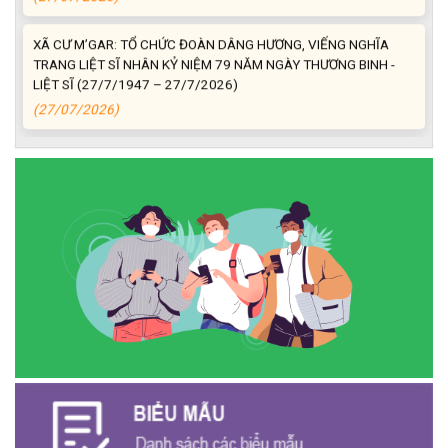
XÃ CƯ M’GAR: TỔ CHỨC ĐOÀN DÂNG HƯƠNG, VIẾNG NGHĨA
TRANG LIỆT SĨ NHÂN KỶ NIỆM 79 NĂM NGÀY THƯƠNG BINH -
LIỆT SĨ (27/7/1947 – 27/7/2026)
(27/07/2026)
ĐỒNG CHÍ PHAN XUÂN LỰC - CHỦ TỊCH UBND XÃ CƯ M’GAR
THĂM, TẶNG QUÀ GIA ĐÌNH CHÍNH SÁCH NHÂN KỶ NIỆM 79
NĂM NGÀY THƯƠNG BINH - LIỆT SĨ
(27/07/2026)
Phát biểu bế mạc Hội nghị Trung ương 3, khóa XIV của Tổng Bí
thư, Chủ tịch nước Tô Lâm
(26/07/2026)
NGÂN HÀNG CHÍNH SÁCH XÃ HỘI CƯ M’GAR: TỔ CHỨC CHO
VAY KÝ QUỸ ĐỐI VỚI NGƯỜI LAO ĐỘNG ĐI LÀM VIỆC TẠI HÀN
QUỐC
(24/07/2026)