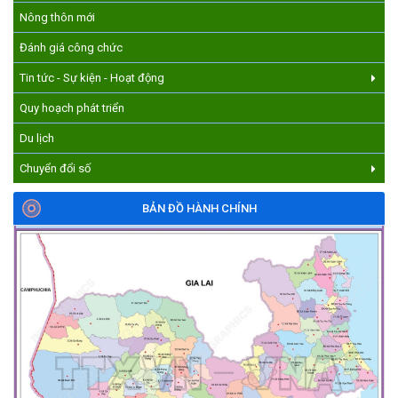
DÂN VIỆT NAM!
Nông thôn mới
(17/07/2026)
Đánh giá công chức
Tin tức - Sự kiện - Hoạt động
Quy hoạch phát triển
Du lịch
Chuyển đổi số
BẢN ĐỒ HÀNH CHÍNH