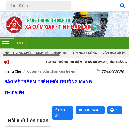
Tiếng Việt
Tiếng Anh
MENU
TRANG CHỦ
KINH TẾ - CHÍNH TRỊ
TIN HOẠT ĐỘNG
VĂN HÓA XÃ HỘI
TRANG THÔNG TIN ĐIỆN TỬ XÃ CƯM'GAR, TỈNH ĐẮK LẮK
Trang Chủ
quyền và bổn phận của trẻ em
28/06/2023
BẢO VỆ TRẺ EM TRÊN MÔI TRƯỜNG MẠNG
THƯ VIỆN
Lấy link copy
Chia
Gửi Email
In
Sẻ
Bài viết liên quan