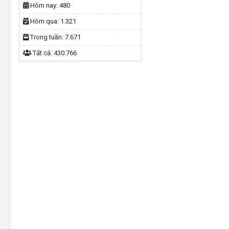
Hôm nay:
480
Hôm qua:
1.321
Trong tuần:
7.671
Tất cả:
430.766