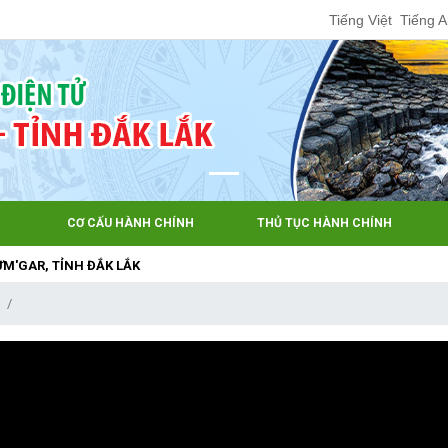
Tiếng Việt
Tiếng 
CƠ CẤU HÀNH CHÍNH
THỦ TỤC HÀNH CHÍNH
 TỈNH ĐẮK LẮK