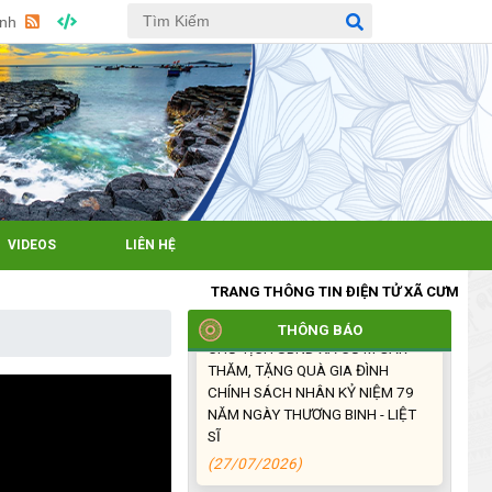
TỔ CHỨC CHI HỘI SAU SÁP
Anh
NHẬP
(27/07/2026)
XÃ CƯ M’GAR: TỔ CHỨC ĐOÀN
DÂNG HƯƠNG, VIẾNG NGHĨA
TRANG LIỆT SĨ NHÂN KỶ NIỆM
79 NĂM NGÀY THƯƠNG BINH -
LIỆT SĨ (27/7/1947 –
27/7/2026)
VIDEOS
LIÊN HỆ
(27/07/2026)
TRANG THÔNG TIN ĐIỆN TỬ XÃ CƯM'GAR, TỈNH 
ĐỒNG CHÍ PHAN XUÂN LỰC -
CHỦ TỊCH UBND XÃ CƯ M’GAR
THÔNG BÁO
THĂM, TẶNG QUÀ GIA ĐÌNH
CHÍNH SÁCH NHÂN KỶ NIỆM 79
NĂM NGÀY THƯƠNG BINH - LIỆT
SĨ
(27/07/2026)
Phát biểu bế mạc Hội nghị Trung