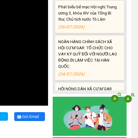
ương 3, khóa XIV của Tổng Bí
thư, Chủ tịch nước Tô Lâm
(26/07/2026)
NGÂN HÀNG CHÍNH SÁCH XÃ
HỘI CƯ M’GAR: TỔ CHỨC CHO
VAY KÝ QUỸ ĐỐI VỚI NGƯỜI LAO
ĐỘNG ĐI LÀM VIỆC TẠI HÀN
QUỐC
(24/07/2026)
HỘI NÔNG DÂN XÃ CƯ M’GAR
ĐẠI DIỆN TỈNH ĐẮK LẮK QUẢNG
BÁ SẢN PHẨM OCOP TẠI TUẦN
LỄ NÔNG SẢN VÀ SẢN PHẨM
OCOP TỈNH KHÁNH HÒA NĂM
2026
Gửi Email
(18/07/2026)
Đoàn viên thanh niên và các tầng