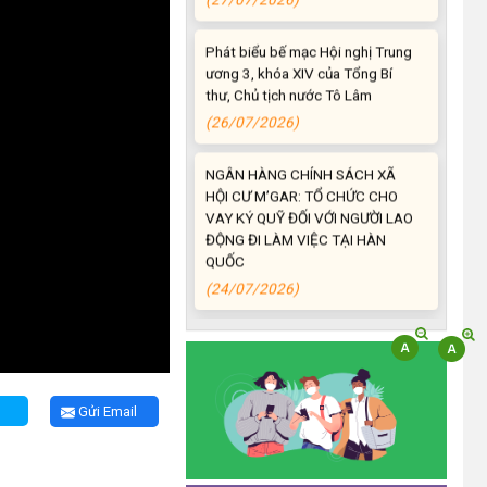
Phát biểu bế mạc Hội nghị Trung
ương 3, khóa XIV của Tổng Bí
thư, Chủ tịch nước Tô Lâm
(26/07/2026)
NGÂN HÀNG CHÍNH SÁCH XÃ
HỘI CƯ M’GAR: TỔ CHỨC CHO
VAY KÝ QUỸ ĐỐI VỚI NGƯỜI LAO
ĐỘNG ĐI LÀM VIỆC TẠI HÀN
QUỐC
(24/07/2026)
HỘI NÔNG DÂN XÃ CƯ M’GAR
ĐẠI DIỆN TỈNH ĐẮK LẮK QUẢNG
BÁ SẢN PHẨM OCOP TẠI TUẦN
LỄ NÔNG SẢN VÀ SẢN PHẨM
OCOP TỈNH KHÁNH HÒA NĂM
Gửi Email
2026
(18/07/2026)