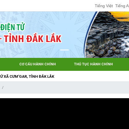
Tiếng Việt
Tiếng 
CƠ CẤU HÀNH CHÍNH
THỦ TỤC HÀNH CHÍNH
ƯM'GAR, TỈNH ĐẮK LẮK