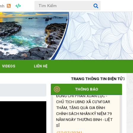
THÁNG ĐẦU NĂM VÀ KIỆN TOÀN
Anh
TỔ CHỨC CHI HỘI SAU SÁP
NHẬP
(27/07/2026)
XÃ CƯ M’GAR: TỔ CHỨC ĐOÀN
DÂNG HƯƠNG, VIẾNG NGHĨA
TRANG LIỆT SĨ NHÂN KỶ NIỆM
79 NĂM NGÀY THƯƠNG BINH -
LIỆT SĨ (27/7/1947 –
VIDEOS
LIÊN HỆ
27/7/2026)
(27/07/2026)
TRANG THÔNG TIN ĐIỆN TỬ XÃ CƯM'GAR
ĐỒNG CHÍ PHAN XUÂN LỰC -
THÔNG BÁO
CHỦ TỊCH UBND XÃ CƯ M’GAR
THĂM, TẶNG QUÀ GIA ĐÌNH
CHÍNH SÁCH NHÂN KỶ NIỆM 79
NĂM NGÀY THƯƠNG BINH - LIỆT
SĨ
(27/07/2026)