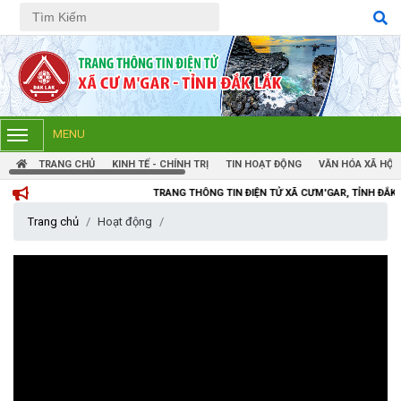
Tiếng Việt
Tiếng Anh
MENU
TRANG CHỦ
KINH TẾ - CHÍNH TRỊ
TIN HOẠT ĐỘNG
VĂN HÓA XÃ HỘI
TRANG THÔNG TIN ĐIỆN TỬ XÃ CƯM'GAR, TỈNH ĐẮK LẮK
Trang chủ
Hoạt động