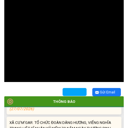
TRIỂN KHAI, GIAO NHIỆM VỤ TÌM KIẾM, QUY TẬP VÀ XÁC ĐỊNH
DANH TÍNH HÀI CỐT LIỆT SĨ
(27/07/2026)
HỘI LIÊN HIỆP PHỤ NỮ XÃ THĂM, TẶNG QUÀ CÁC GIA ĐÌNH
CHÍNH SÁCH NHÂN NGÀY THƯƠNG BINH - LIỆT SĨ 27/7
(27/07/2026)
HỘI NGƯỜI CAO TUỔI XÃ CƯ M’GAR: SƠ KẾT CÔNG TÁC HỘI 6
Gửi Email
THÁNG ĐẦU NĂM VÀ KIỆN TOÀN TỔ CHỨC CHI HỘI SAU SÁP
NHẬP
THÔNG BÁO
(27/07/2026)
XÃ CƯ M’GAR: TỔ CHỨC ĐOÀN DÂNG HƯƠNG, VIẾNG NGHĨA
TRANG LIỆT SĨ NHÂN KỶ NIỆM 79 NĂM NGÀY THƯƠNG BINH -