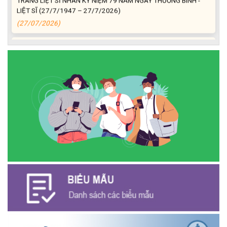
LIỆT SĨ (27/7/1947 – 27/7/2026)
(27/07/2026)
ĐỒNG CHÍ PHAN XUÂN LỰC - CHỦ TỊCH UBND XÃ CƯ M’GAR
THĂM, TẶNG QUÀ GIA ĐÌNH CHÍNH SÁCH NHÂN KỶ NIỆM 79
NĂM NGÀY THƯƠNG BINH - LIỆT SĨ
(27/07/2026)
Phát biểu bế mạc Hội nghị Trung ương 3, khóa XIV của Tổng Bí
thư, Chủ tịch nước Tô Lâm
(26/07/2026)
NGÂN HÀNG CHÍNH SÁCH XÃ HỘI CƯ M’GAR: TỔ CHỨC CHO
VAY KÝ QUỸ ĐỐI VỚI NGƯỜI LAO ĐỘNG ĐI LÀM VIỆC TẠI HÀN
QUỐC
(24/07/2026)
HỘI NÔNG DÂN XÃ CƯ M’GAR ĐẠI DIỆN TỈNH ĐẮK LẮK QUẢNG
BÁ SẢN PHẨM OCOP TẠI TUẦN LỄ NÔNG SẢN VÀ SẢN PHẨM
OCOP TỈNH KHÁNH HÒA NĂM 2026