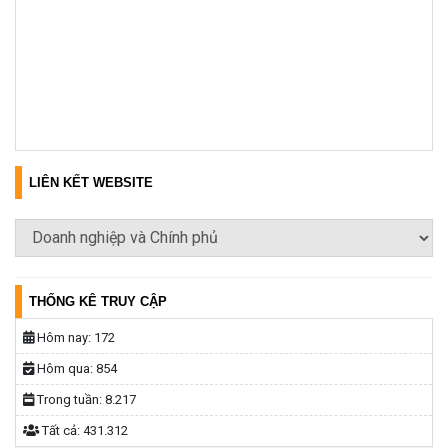
LIÊN KẾT WEBSITE
THỐNG KÊ TRUY CẬP
Hôm nay:
172
Hôm qua:
854
Trong tuần:
8.217
Tất cả:
431.312