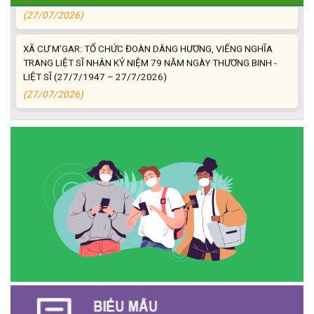
(27/07/2026)
XÃ CƯ M’GAR: TỔ CHỨC ĐOÀN DÂNG HƯƠNG, VIẾNG NGHĨA
TRANG LIỆT SĨ NHÂN KỶ NIỆM 79 NĂM NGÀY THƯƠNG BINH -
LIỆT SĨ (27/7/1947 – 27/7/2026)
(27/07/2026)
ĐỒNG CHÍ PHAN XUÂN LỰC - CHỦ TỊCH UBND XÃ CƯ M’GAR
THĂM, TẶNG QUÀ GIA ĐÌNH CHÍNH SÁCH NHÂN KỶ NIỆM 79
NĂM NGÀY THƯƠNG BINH - LIỆT SĨ
(27/07/2026)
Phát biểu bế mạc Hội nghị Trung ương 3, khóa XIV của Tổng Bí
thư, Chủ tịch nước Tô Lâm
(26/07/2026)
NGÂN HÀNG CHÍNH SÁCH XÃ HỘI CƯ M’GAR: TỔ CHỨC CHO
VAY KÝ QUỸ ĐỐI VỚI NGƯỜI LAO ĐỘNG ĐI LÀM VIỆC TẠI HÀN
QUỐC
(24/07/2026)