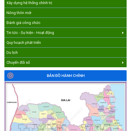
Xây dựng hệ thống chính trị
CƯ M’GAR – LAN TỎA TRI THỨC, VỮNG BƯỚC CÙNG NÔNG
DÂN VIỆT NAM!
Nông thôn mới
(17/07/2026)
Đánh giá công chức
Tin tức - Sự kiện - Hoạt động
Quy hoạch phát triển
Du lịch
Chuyển đổi số
BẢN ĐỒ HÀNH CHÍNH