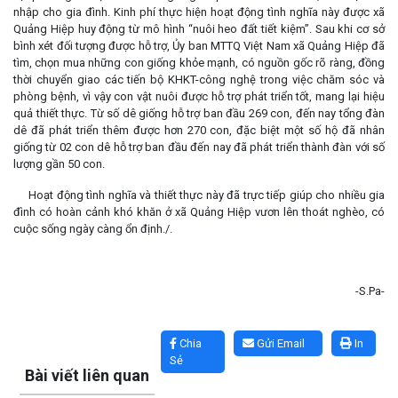
nhập cho gia đình. Kinh phí thực hiện hoạt động tình nghĩa này được xã
Quảng Hiệp huy động từ mô hình “nuôi heo đất tiết kiệm”. Sau khi cơ sở
bình xét đối tượng được hỗ trợ, Ủy ban MTTQ Việt Nam xã Quảng Hiệp đã
tìm, chọn mua những con giống khỏe mạnh, có nguồn gốc rõ ràng, đồng
thời chuyển giao các tiến bộ KHKT-công nghệ trong việc chăm sóc và
phòng bệnh, vì vậy con vật nuôi được hỗ trợ phát triển tốt, mang lại hiệu
quả thiết thực. Từ số dê giống hỗ trợ ban đầu 269 con, đến nay tổng đàn
dê đã phát triển thêm được hơn 270 con, đặc biệt một số hộ đã nhân
giống từ 02 con dê hỗ trợ ban đầu đến nay đã phát triển thành đàn với số
lượng gần 50 con.
Hoạt động tình nghĩa và thiết thực này đã trực tiếp giúp cho nhiều gia
đình có hoàn cảnh khó khăn ở xã Quảng Hiệp vươn lên thoát nghèo, có
cuộc sống ngày càng ổn định./.
-S.Pa-
Lấy link copy
Chia
Gửi Email
In
Sẻ
Bài viết liên quan