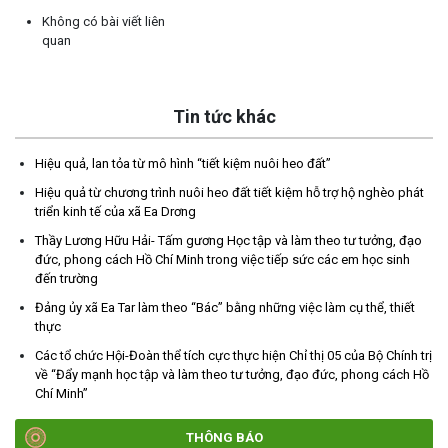
Không có bài viết liên
quan
Tin tức khác
Hiệu quả, lan tỏa từ mô hình “tiết kiệm nuôi heo đất”
Hiệu quả từ chương trình nuôi heo đất tiết kiệm hỗ trợ hộ nghèo phát
TRIỂN KHAI, GIAO NHIỆM VỤ TÌM KIẾM, QUY TẬP VÀ XÁC ĐỊNH
triển kinh tế của xã Ea Drơng
DANH TÍNH HÀI CỐT LIỆT SĨ
Thầy Lương Hữu Hải- Tấm gương Học tập và làm theo tư tưởng, đạo
(27/07/2026)
đức, phong cách Hồ Chí Minh trong việc tiếp sức các em học sinh
đến trường
HỘI LIÊN HIỆP PHỤ NỮ XÃ THĂM, TẶNG QUÀ CÁC GIA ĐÌNH
Đảng ủy xã Ea Tar làm theo “Bác” bằng những việc làm cụ thể, thiết
CHÍNH SÁCH NHÂN NGÀY THƯƠNG BINH - LIỆT SĨ 27/7
thực
(27/07/2026)
Các tổ chức Hội-Đoàn thể tích cực thực hiện Chỉ thị 05 của Bộ Chính trị
về “Đẩy mạnh học tập và làm theo tư tưởng, đạo đức, phong cách Hồ
HỘI NGƯỜI CAO TUỔI XÃ CƯ M’GAR: SƠ KẾT CÔNG TÁC HỘI 6
Chí Minh”
THÁNG ĐẦU NĂM VÀ KIỆN TOÀN TỔ CHỨC CHI HỘI SAU SÁP
NHẬP
THÔNG BÁO