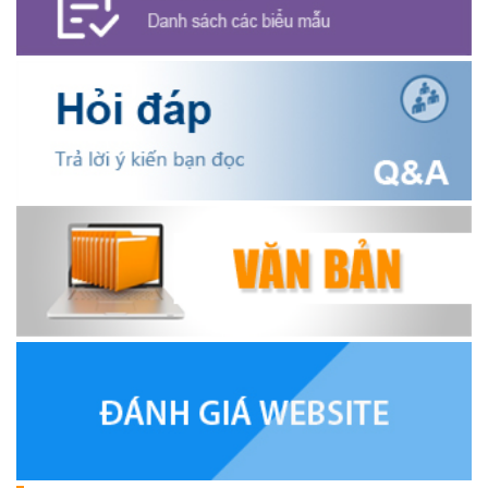
HỘI NÔNG DÂN XÃ CƯ M’GAR ĐẠI DIỆN TỈNH ĐẮK LẮK QUẢNG
BÁ SẢN PHẨM OCOP TẠI TUẦN LỄ NÔNG SẢN VÀ SẢN PHẨM
OCOP TỈNH KHÁNH HÒA NĂM 2026
(18/07/2026)
Đoàn viên thanh niên và các tầng lớp Nhân dân xã Cư M'gar tích
cực tham gia hưởng ngày hội hiến máu tình nguyện đợt II năm
2026.
(17/07/2026)
HƯỞNG ỨNG CUỘC THI TRỰC TUYẾN CỦA HỘI NÔNG DÂN XÃ
CƯ M’GAR – LAN TỎA TRI THỨC, VỮNG BƯỚC CÙNG NÔNG
DÂN VIỆT NAM!
(17/07/2026)
TRIỂN KHAI, GIAO NHIỆM VỤ TÌM KIẾM, QUY TẬP VÀ XÁC ĐỊNH
DANH TÍNH HÀI CỐT LIỆT SĨ
(27/07/2026)