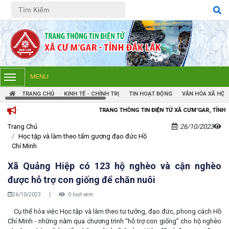
Tiếng Việt
Tiếng Anh
MENU
TRANG CHỦ
KINH TẾ - CHÍNH TRỊ
TIN HOẠT ĐỘNG
VĂN HÓA XÃ HỘI
TRANG THÔNG TIN ĐIỆN TỬ XÃ CƯM'GAR, TỈNH ĐẮK LẮK
Trang Chủ
26/10/2023
Học tập và làm theo tấm gương đạo đức Hồ
Chí Minh
Xã Quảng Hiệp có 123 hộ nghèo và cận nghèo
được hỗ trợ con giống để chăn nuôi
26/10/2023
|
0 lượt xem
Cụ thể hóa việc Học tập và làm theo tư tưởng, đạo đức, phong cách Hồ
Chí Minh - những năm qua chương trình “hỗ trợ con giống” cho hộ nghèo