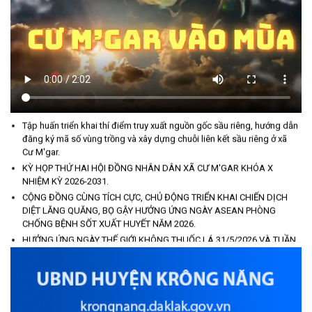
ĐỒNG CHÍ PHAN XUÂN LỰC - CHỦ TỊCH UBND XÃ CƯ M’GAR
THĂM, TẶNG QUÀ GIA ĐÌNH CHÍNH SÁCH NHÂN KỶ NIỆM 79
NĂM NGÀY THƯƠNG BINH - LIỆT SĨ
(27/07/2026)
XÂY DỰNG ĐẢNG VÀ HỆ THỐNG CHÍNH TRỊ TRONG SẠCH, VỮNG
Phát biểu bế mạc Hội nghị Trung ương 3, khóa XIV của Tổng Bí
MẠNH.
thư, Chủ tịch nước Tô Lâm
Tập huấn triển khai thí điểm truy xuất nguồn gốc sầu riêng, hướng dẫn
(26/07/2026)
đăng ký mã số vùng trồng và xây dựng chuỗi liên kết sầu riêng ở xã
Cư M'gar.
KỲ HỌP THỨ HAI HỘI ĐỒNG NHÂN DÂN XÃ CƯ M'GAR KHÓA X
NGÂN HÀNG CHÍNH SÁCH XÃ HỘI CƯ M’GAR: TỔ CHỨC CHO
NHIỆM KỲ 2026-2031.
VAY KÝ QUỸ ĐỐI VỚI NGƯỜI LAO ĐỘNG ĐI LÀM VIỆC TẠI HÀN
CỘNG ĐỒNG CÙNG TÍCH CỰC, CHỦ ĐỘNG TRIỂN KHAI CHIẾN DỊCH
QUỐC
DIỆT LĂNG QUĂNG, BỌ GẬY HƯỞNG ỨNG NGÀY ASEAN PHÒNG
(24/07/2026)
CHỐNG BỆNH SỐT XUẤT HUYẾT NĂM 2026.
HƯỞNG ỨNG NGÀY THẾ GIỚI KHÔNG THUỐC LÁ 31/5/2026 VÀ TUẦN
HỘI NÔNG DÂN XÃ CƯ M’GAR ĐẠI DIỆN TỈNH ĐẮK LẮK QUẢNG
LỄ QUỐC GIA KHÔNG THUỐC LÁ (25 - 31/5/2026)
BÁ SẢN PHẨM OCOP TẠI TUẦN LỄ NÔNG SẢN VÀ SẢN PHẨM
TÍCH CỰC CHUNG TAY PHÒNG CHỐNG TAI NẠN ĐUỐI NƯỚC TRẺ EM
OCOP TỈNH KHÁNH HÒA NĂM 2026
TRONG DỊP HÈ.
(18/07/2026)
Các biện pháp phòng tránh an toàn điện