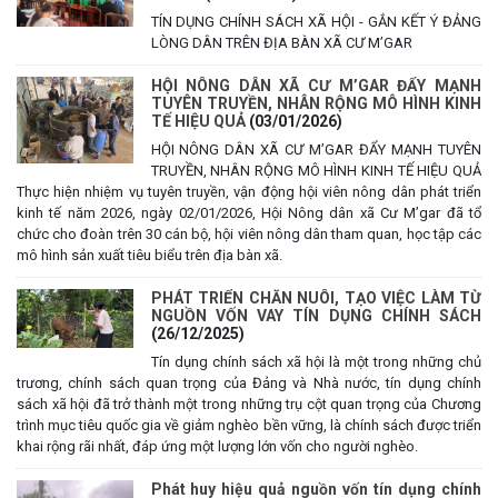
TÍN DỤNG CHÍNH SÁCH XÃ HỘI - GẮN KẾT Ý ĐẢNG
LÒNG DÂN TRÊN ĐỊA BÀN XÃ CƯ M’GAR
HỘI NÔNG DÂN XÃ CƯ M’GAR ĐẨY MẠNH
TUYÊN TRUYỀN, NHÂN RỘNG MÔ HÌNH KINH
TẾ HIỆU QUẢ
(03/01/2026)
HỘI NÔNG DÂN XÃ CƯ M’GAR ĐẨY MẠNH TUYÊN
TRUYỀN, NHÂN RỘNG MÔ HÌNH KINH TẾ HIỆU QUẢ
Thực hiện nhiệm vụ tuyên truyền, vận động hội viên nông dân phát triển
kinh tế năm 2026, ngày 02/01/2026, Hội Nông dân xã Cư M’gar đã tổ
chức cho đoàn trên 30 cán bộ, hội viên nông dân tham quan, học tập các
mô hình sản xuất tiêu biểu trên địa bàn xã.
PHÁT TRIỂN CHĂN NUÔI, TẠO VIỆC LÀM TỪ
NGUỒN VỐN VAY TÍN DỤNG CHÍNH SÁCH
(26/12/2025)
Tín dụng chính sách xã hội là một trong những chủ
trương, chính sách quan trọng của Đảng và Nhà nước, tín dụng chính
sách xã hội đã trở thành một trong những trụ cột quan trọng của Chương
trình mục tiêu quốc gia về giảm nghèo bền vững, là chính sách được triển
khai rộng rãi nhất, đáp ứng một lượng lớn vốn cho người nghèo.
Phát huy hiệu quả nguồn vốn tín dụng chính