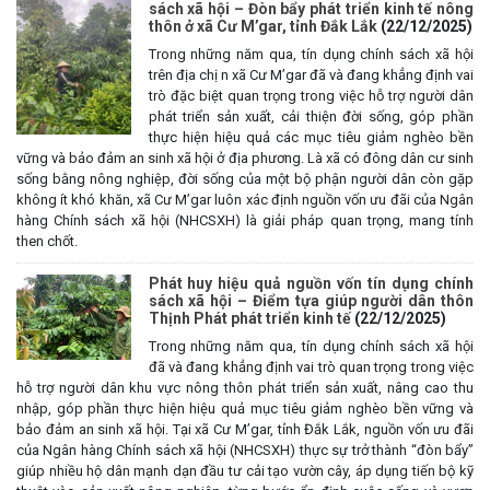
sách xã hội – Đòn bẩy phát triển kinh tế nông
thôn ở xã Cư M’gar, tỉnh Đắk Lắk
(22/12/2025)
Trong những năm qua, tín dụng chính sách xã hội
trên địa chị n xã Cư M’gar đã và đang khẳng định vai
trò đặc biệt quan trọng trong việc hỗ trợ người dân
phát triển sản xuất, cải thiện đời sống, góp phần
thực hiện hiệu quả các mục tiêu giảm nghèo bền
vững và bảo đảm an sinh xã hội ở địa phương. Là xã có đông dân cư sinh
sống bằng nông nghiệp, đời sống của một bộ phận người dân còn gặp
không ít khó khăn, xã Cư M’gar luôn xác định nguồn vốn ưu đãi của Ngân
hàng Chính sách xã hội (NHCSXH) là giải pháp quan trọng, mang tính
then chốt.
Phát huy hiệu quả nguồn vốn tín dụng chính
sách xã hội – Điểm tựa giúp người dân thôn
Thịnh Phát phát triển kinh tế
(22/12/2025)
Trong những năm qua, tín dụng chính sách xã hội
TRIỂN KHAI, GIAO NHIỆM VỤ TÌM KIẾM, QUY TẬP VÀ XÁC ĐỊNH
đã và đang khẳng định vai trò quan trọng trong việc
DANH TÍNH HÀI CỐT LIỆT SĨ
hỗ trợ người dân khu vực nông thôn phát triển sản xuất, nâng cao thu
nhập, góp phần thực hiện hiệu quả mục tiêu giảm nghèo bền vững và
(27/07/2026)
bảo đảm an sinh xã hội. Tại xã Cư M’gar, tỉnh Đắk Lắk, nguồn vốn ưu đãi
của Ngân hàng Chính sách xã hội (NHCSXH) thực sự trở thành “đòn bẩy”
HỘI LIÊN HIỆP PHỤ NỮ XÃ THĂM, TẶNG QUÀ CÁC GIA ĐÌNH
giúp nhiều hộ dân mạnh dạn đầu tư cải tạo vườn cây, áp dụng tiến bộ kỹ
CHÍNH SÁCH NHÂN NGÀY THƯƠNG BINH - LIỆT SĨ 27/7