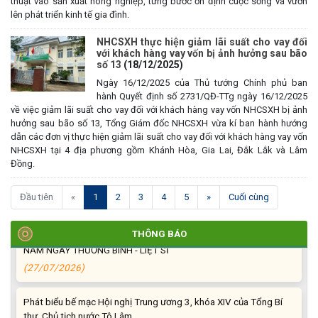
thuật vào sản xuất nông nghiệp, từng bước ổn định cuộc sống và vươn
lên phát triển kinh tế gia đình.
(27/07/2026)
NHCSXH thực hiện giảm lãi suất cho vay đối
HỘI NGƯỜI CAO TUỔI XÃ CƯ M’GAR: SƠ KẾT CÔNG TÁC HỘI 6
với khách hàng vay vốn bị ảnh hưởng sau bão
số 13
(18/12/2025)
THÁNG ĐẦU NĂM VÀ KIỆN TOÀN TỔ CHỨC CHI HỘI SAU SÁP
NHẬP
Ngày 16/12/2025 của Thủ tướng Chính phủ ban
hành Quyết định số 2731/QĐ-TTg ngày 16/12/2025
(27/07/2026)
về việc giảm lãi suất cho vay đối với khách hàng vay vốn NHCSXH bị ảnh
hưởng sau bão số 13, Tổng Giám đốc NHCSXH vừa kí ban hành hướng
XÃ CƯ M’GAR: TỔ CHỨC ĐOÀN DÂNG HƯƠNG, VIẾNG NGHĨA
dẫn các đơn vị thực hiện giảm lãi suất cho vay đối với khách hàng vay vốn
TRANG LIỆT SĨ NHÂN KỶ NIỆM 79 NĂM NGÀY THƯƠNG BINH -
NHCSXH tại 4 địa phương gồm Khánh Hòa, Gia Lai, Đắk Lắk và Lâm
LIỆT SĨ (27/7/1947 – 27/7/2026)
Đồng.
(27/07/2026)
(current)
Đầu tiên
«
1
2
3
4
5
»
Cuối cùng
ĐỒNG CHÍ PHAN XUÂN LỰC - CHỦ TỊCH UBND XÃ CƯ M’GAR
THĂM, TẶNG QUÀ GIA ĐÌNH CHÍNH SÁCH NHÂN KỶ NIỆM 79
THÔNG BÁO
NĂM NGÀY THƯƠNG BINH - LIỆT SĨ
(27/07/2026)
Phát biểu bế mạc Hội nghị Trung ương 3, khóa XIV của Tổng Bí
thư, Chủ tịch nước Tô Lâm