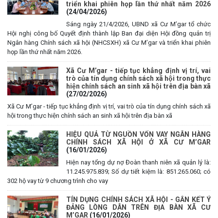
triển khai phiên họp lần thứ nhất năm 2026
(24/04/2026)
Sáng ngày 21/4/2026, UBND xã Cư M’gar tổ chức
Hội nghị công bố Quyết định thành lập Ban đại diện Hội đồng quản trị
Ngân hàng Chính sách xã hội (NHCSXH) xã Cư M’gar và triển khai phiên
họp lần thứ nhất năm 2026.
Xã Cư M’gar - tiếp tục khẳng định vị trí, vai
trò của tín dụng chính sách xã hội trong thực
hiện chính sách an sinh xã hội trên địa bàn xã
(27/02/2026)
Xã Cư M’gar - tiếp tục khẳng định vị trí, vai trò của tín dụng chính sách xã
hội trong thực hiện chính sách an sinh xã hội trên địa bàn xã
HIỆU QUẢ TỪ NGUỒN VỐN VAY NGÂN HÀNG
CHÍNH SÁCH XÃ HỘI Ở XÃ CƯ M’GAR
(16/01/2026)
Hiện nay tổng dự nợ Đoàn thanh niên xã quản lý là:
11.245.975.839; Số dự tiết kiệm là: 851.265.060; có
302 hộ vay từ 9 chương trình cho vay
TÍN DỤNG CHÍNH SÁCH XÃ HỘI - GẮN KẾT Ý
ĐẢNG LÒNG DÂN TRÊN ĐỊA BÀN XÃ CƯ
M’GAR
(16/01/2026)