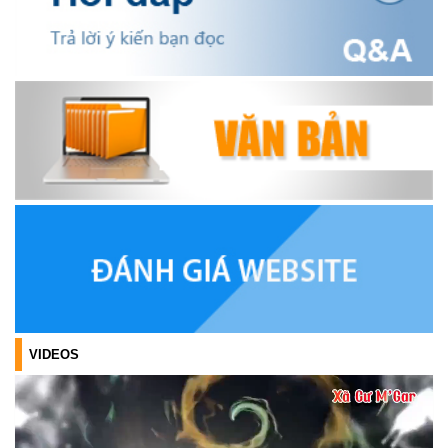
(17/07/2026)
TRIỂN KHAI, GIAO NHIỆM VỤ TÌM KIẾM, QUY TẬP VÀ XÁC ĐỊNH
DANH TÍNH HÀI CỐT LIỆT SĨ
(27/07/2026)
HỘI LIÊN HIỆP PHỤ NỮ XÃ THĂM, TẶNG QUÀ CÁC GIA ĐÌNH
CHÍNH SÁCH NHÂN NGÀY THƯƠNG BINH - LIỆT SĨ 27/7
(27/07/2026)
HỘI NGƯỜI CAO TUỔI XÃ CƯ M’GAR: SƠ KẾT CÔNG TÁC HỘI 6
THÁNG ĐẦU NĂM VÀ KIỆN TOÀN TỔ CHỨC CHI HỘI SAU SÁP
NHẬP
(27/07/2026)
VIDEOS
XÃ CƯ M’GAR: TỔ CHỨC ĐOÀN DÂNG HƯƠNG, VIẾNG NGHĨA
TRANG LIỆT SĨ NHÂN KỶ NIỆM 79 NĂM NGÀY THƯƠNG BINH -
LIỆT SĨ (27/7/1947 – 27/7/2026)
(27/07/2026)