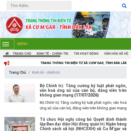
Tiếng Việt
Tiếng Anh
MENU
TRANG CHỦ
KINH TẾ - CHÍNH TRỊ
TIN HOẠT ĐỘNG
VĂN HÓA XÃ HỘI
TRANG THÔNG TIN ĐIỆN TỬ XÃ CƯM'GAR, TỈNH ĐẮK LẮK
Trang Chủ
Kinh tế - chính trị
Bộ Chính trị: Tăng cường kỷ luật phát ngôn,
văn hoá ứng xử của cán bộ, đảng viên trên
không gian mạng
(17/07/2026)
Bộ Chính trị: Tăng cường kỷ luật phát ngôn, văn hoá
ứng xử của cán bộ, đảng viên trên không gian mạng
Tổ chức Hội nghị công bố Quyết định thành
lập Ban đại diện Hội đồng quản trị Ngân hàng
Chính sách xã hội (NHCSXH) xã Cư M’gar và