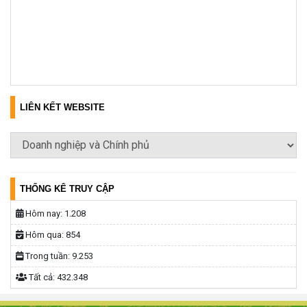
LIÊN KẾT WEBSITE
THỐNG KÊ TRUY CẬP
Hôm nay:
1.208
Hôm qua:
854
Trong tuần:
9.253
Tất cả:
432.348