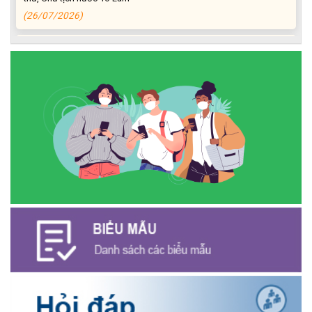
(26/07/2026)
NGÂN HÀNG CHÍNH SÁCH XÃ HỘI CƯ M’GAR: TỔ CHỨC CHO
VAY KÝ QUỸ ĐỐI VỚI NGƯỜI LAO ĐỘNG ĐI LÀM VIỆC TẠI HÀN
QUỐC
(24/07/2026)
HỘI NÔNG DÂN XÃ CƯ M’GAR ĐẠI DIỆN TỈNH ĐẮK LẮK QUẢNG
BÁ SẢN PHẨM OCOP TẠI TUẦN LỄ NÔNG SẢN VÀ SẢN PHẨM
OCOP TỈNH KHÁNH HÒA NĂM 2026
(18/07/2026)
Đoàn viên thanh niên và các tầng lớp Nhân dân xã Cư M'gar tích
cực tham gia hưởng ngày hội hiến máu tình nguyện đợt II năm
2026.
(17/07/2026)
HƯỞNG ỨNG CUỘC THI TRỰC TUYẾN CỦA HỘI NÔNG DÂN XÃ
CƯ M’GAR – LAN TỎA TRI THỨC, VỮNG BƯỚC CÙNG NÔNG
DÂN VIỆT NAM!